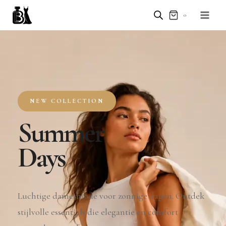
0
NEW COLLECTION
Summer
Days
Luchtige damesmode voor zonnige dagen. Ontdek
stijlvolle essentials die elegantie en comfort