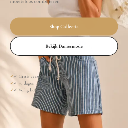
moeiteloos combineren.
Shop Collectie
Bekijk Damesmode
✓ Gratis verzending vanaf €39,99
✓ 30 dagen retourneren
✓ Veilig betalen