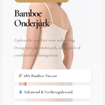
Bamboe
Onderjurk
Zijdezacht comfort voor iedere dag.
Draag hem als onderjurk, nachtjurk of
comfortabele loungewear.
68% Bamboe Viscose
Ademend & Vochtregulerend